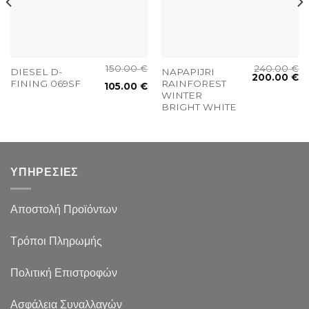
150.00
€
240.00
€
DIESEL D-
NAPAPIJRI
200.00
€
FINING 069SF
RAINFOREST
105.00
€
WINTER
BRIGHT WHITE
ΥΠΗΡΕΣΙΕΣ
Αποστολή Προϊόντων
Τρόποι Πληρωμής
Πολιτική Επιστροφών
Ασφάλεια Συναλλαγών