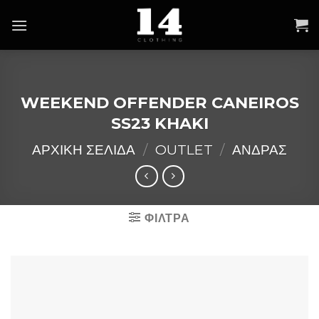
Skip
to
content
WEEKEND OFFENDER CANEIROS
SS23 KHAKI
ΑΡΧΙΚΉ ΣΕΛΊΔΑ
/
OUTLET
/
ΑΝΔΡΑΣ
ΦΙΛΤΡΑ