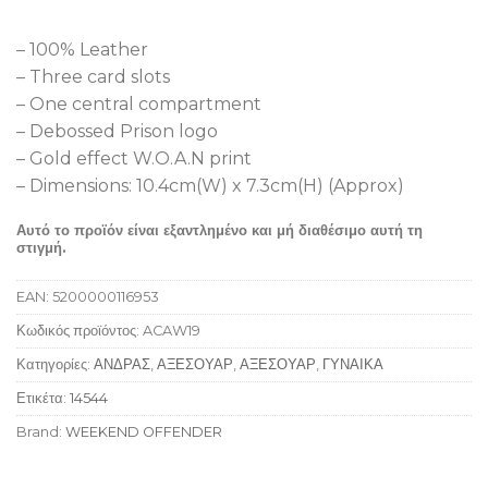
– 100% Leather
– Three card slots
– One central compartment
– Debossed Prison logo
– Gold effect W.O.A.N print
– Dimensions: 10.4cm(W) x 7.3cm(H) (Approx)
Αυτό το προϊόν είναι εξαντλημένο και μή διαθέσιμο αυτή τη
στιγμή.
EAN:
5200000116953
Κωδικός προϊόντος:
ACAW19
Κατηγορίες:
ΑΝΔΡΑΣ
,
ΑΞΕΣΟΥΑΡ
,
ΑΞΕΣΟΥΑΡ
,
ΓΥΝΑΙΚΑ
Ετικέτα:
14544
Brand:
WEEKEND OFFENDER