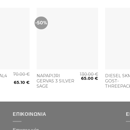
-50%
+
+
70.00
€
130.00
€
AL4
NAPAPIJRI
DIESEL SK
65.00
€
GERVAS 3 SILVER
GOST-
65.10
€
SAGE
THREEPAC
ΕΠΙΚΟΙΝΩΝΙΑ
Ε