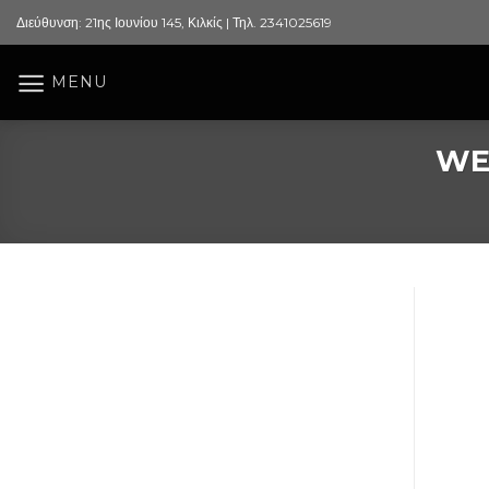
Skip
Διεύθυνση: 21ης Ιουνίου 145, Κιλκίς | Τηλ. 2341025619
to
content
MENU
WE