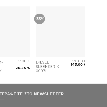
-35%
-35%
+
+
22.00
€
220.00
€
M-
DIESEL
DIESEL
143.00
€
SLEENKER-X
Y 009F
20.24
€
K
0097L
ΓΓΡΑΦΕΊΤΕ ΣΤΟ NEWSLETTER