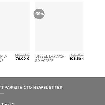
-30%
+
+
130.00
€
155.00
€
MAD-
DIESEL D-MAXS-
DIESEL
78.00
€
108.50
€
UE
SP A02546
DAMIEN
MULTIC
ΓΓΡΑΦΕΊΤΕ ΣΤΟ NEWSLETTER
Email
*