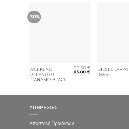
-30%
+
+
90.00
€
WEEKEND
DIESEL D-FIN
63.00
€
OFFENDER
069SF
PIANAMO BLACK
ΥΠΗΡΕΣΙΕΣ
Αποστολή Προϊόντων