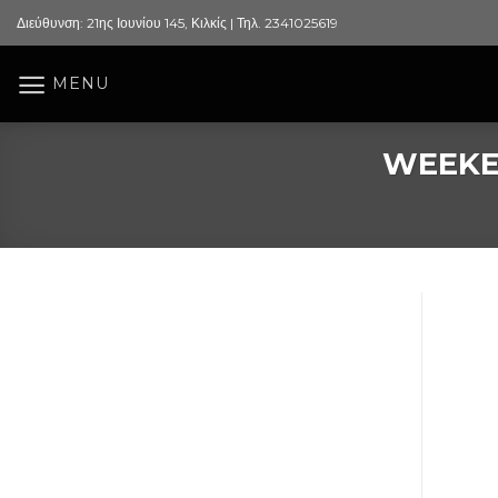
Skip
Διεύθυνση: 21ης Ιουνίου 145, Κιλκίς | Τηλ. 2341025619
to
content
MENU
WEEKE