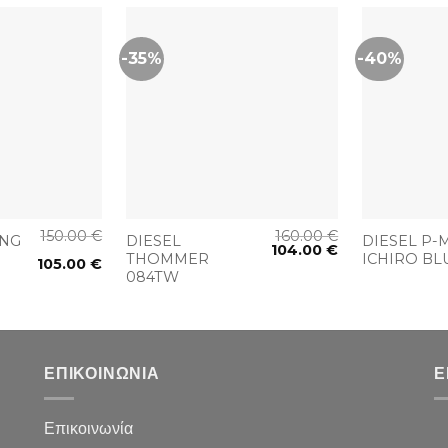
-35%
-40%
+
+
150.00
€
160.00
€
ING
DIESEL
DIESEL P-
104.00
€
THOMMER
ICHIRO BL
105.00
€
084TW
ΕΠΙΚΟΙΝΩΝΙΑ
Ε
Επικοινωνία