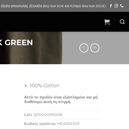
 έξοδα αποστολής (Ελλάδα άνω των 50€ και Κύπρο άνω των 350€)
K GREEN
100% Cotton
Αυτό το προϊόν είναι εξαντλημένο και μή
διαθέσιμο αυτή τη στιγμή.
EAN:
5210000195308
Κωδικός προϊόντος:
HDAW2309