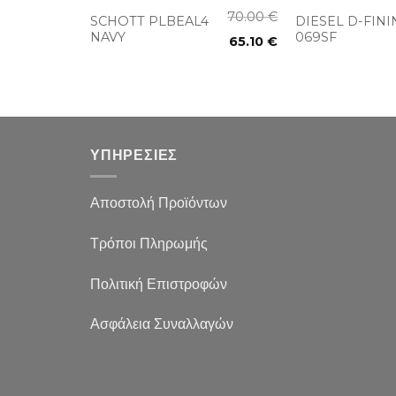
330.00
€
70.00
€
SCHOTT PLBEAL4
DIESEL D-FINI
198.00
€
NAVY
069SF
65.10
€
ΥΠΗΡΕΣΙΕΣ
Αποστολή Προϊόντων
Τρόποι Πληρωμής
Πολιτική Επιστροφών
Ασφάλεια Συναλλαγών