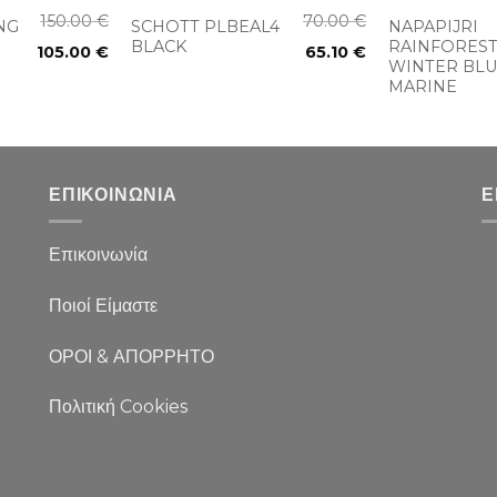
150.00
€
70.00
€
NG
SCHOTT PLBEAL4
NAPAPIJRI
BLACK
RAINFORES
105.00
€
65.10
€
WINTER BLU
MARINE
ΕΠΙΚΟΙΝΩΝΙΑ
Ε
Επικοινωνία
Ποιοί Είμαστε
ΟΡΟΙ & ΑΠΟΡΡΗΤΟ
Πολιτική Cookies