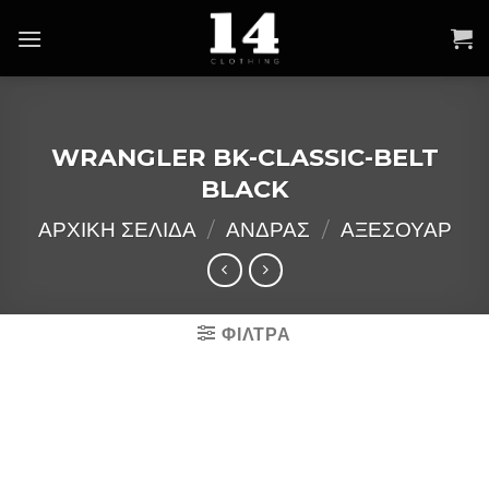
Skip
to
content
WRANGLER BK-CLASSIC-BELT
BLACK
ΑΡΧΙΚΉ ΣΕΛΊΔΑ
/
ΑΝΔΡΑΣ
/
ΑΞΕΣΟΥΑΡ
ΦΙΛΤΡΑ