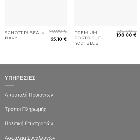
70.00
€
330.00
€
SCHOTT PLBEAL4
PREMIUM
198.00
€
NAVY
PORTO SUIT-
65.10
€
4001 BLUE
ΥΠΗΡΕΣΙΕΣ
Αποστολή Προϊόντων
Τρόποι Πληρωμής
Πολιτική Επιστροφών
Ασφάλεια Συναλλαγών