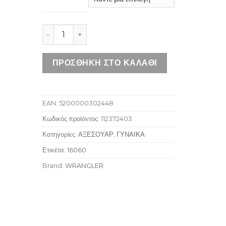
WRANGLER RAINBOW BEANIE SILVER PINK ποσό
ΠΡΟΣΘΉΚΗ ΣΤΟ ΚΑΛΆΘΙ
EAN:
5200000302448
Κωδικός προϊόντος:
112372403
Κατηγορίες:
ΑΞΕΣΟΥΑΡ
,
ΓΥΝΑΙΚΑ
Ετικέτα:
16060
Brand:
WRANGLER