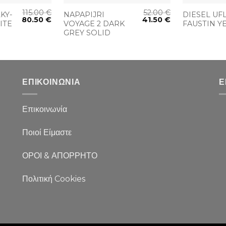
115.00
€
52.00
€
KY-
NAPAPIJRI
DIESEL UF
80.50
€
41.50
€
ITE
VOYAGE 2 DARK
FAUSTIN 
GREY SOLID
ΕΠΙΚΟΙΝΩΝΙΑ
Ε
Επικοινωνία
Ποιοί Είμαστε
ΟΡΟΙ & ΑΠΟΡΡΗΤΟ
Πολιτική Cookies