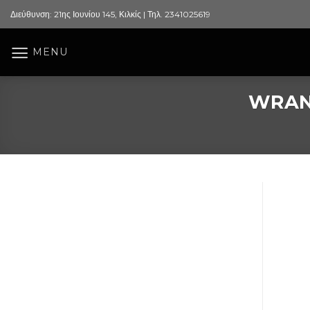
Skip
Διεύθυνση: 21ης Ιουνίου 145, Κιλκίς | Τηλ. 2341025619
to
content
MENU
WRAN