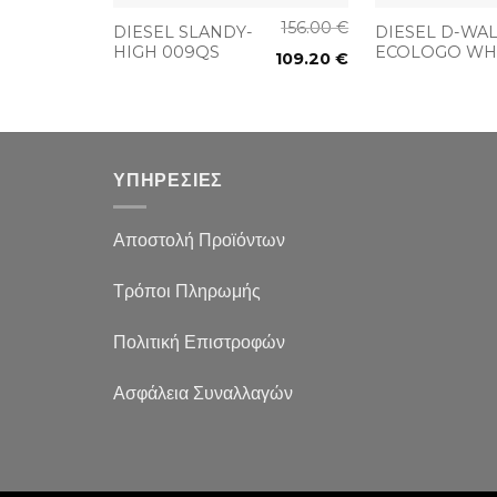
156.00
€
DIESEL SLANDY-
DIESEL D-WAL
HIGH 009QS
ECOLOGO WH
109.20
€
ΥΠΗΡΕΣΙΕΣ
Αποστολή Προϊόντων
Τρόποι Πληρωμής
Πολιτική Επιστροφών
Ασφάλεια Συναλλαγών