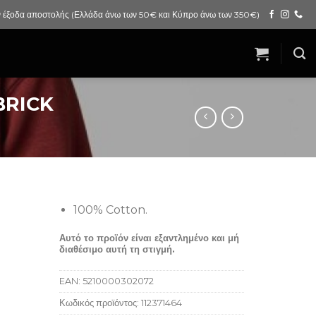
 έξοδα αποστολής (Ελλάδα άνω των 50€ και Κύπρο άνω των 350€)
BRICK
100% Cotton.
Αυτό το προϊόν είναι εξαντλημένο και μή
διαθέσιμο αυτή τη στιγμή.
EAN:
5210000302072
Κωδικός προϊόντος:
112371464