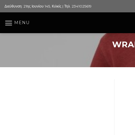
Skip
Διεύθυνση: 21ης Ιουνίου 145, Κιλκίς | Τηλ. 2341025619
to
content
MENU
WRAN