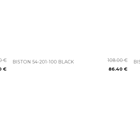
+
00
€
108.00
€
BISTON 54-201-100 BLACK
BI
0
€
86.40
€