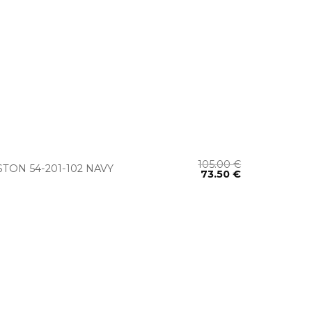
+
105.00
€
STON 54-201-102 NAVY
73.50
€