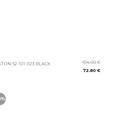
+
104.00
€
STON 52-101-023 BLACK
72.80
€
0%