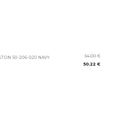
+
54.00
€
STON 50-206-020 NAVY
50.22
€