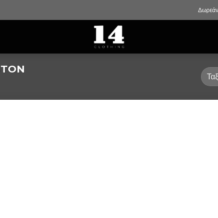
Δωρεάν
STON