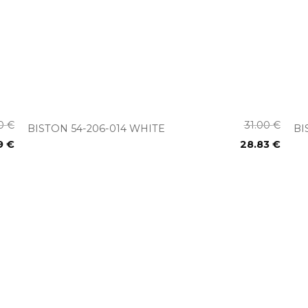
+
00
€
31.00
€
BISTON 54-206-014 WHITE
BI
9
€
28.83
€