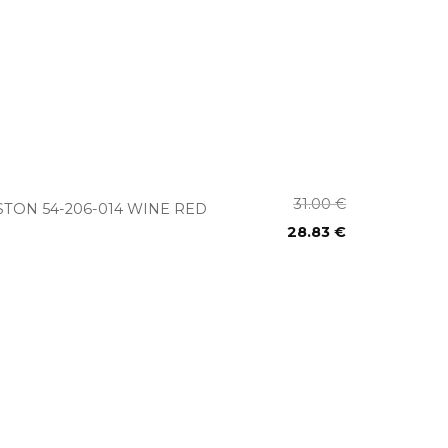
+
31.00
€
STON 54-206-014 WINE RED
28.83
€