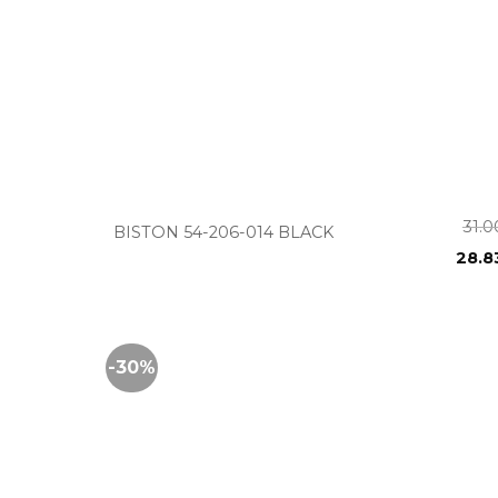
+
31.
BISTON 54-206-014 BLACK
28.8
-30%