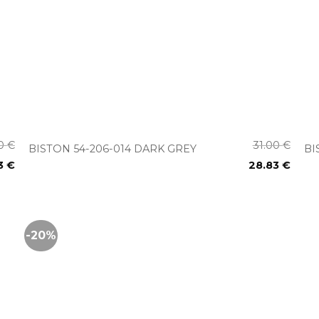
+
00
€
31.00
€
BISTON 54-206-014 DARK GREY
BI
3
€
28.83
€
-20%