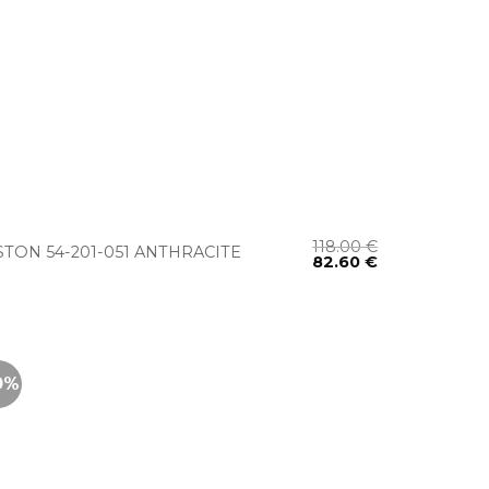
+
118.00
€
STON 54-201-051 ANTHRACITE
82.60
€
0%