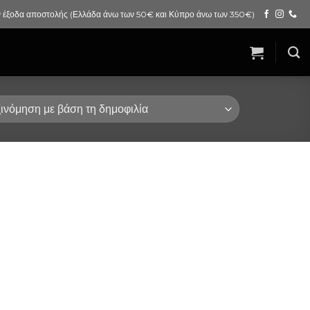
 έξοδα αποστολής (Ελλάδα άνω των 50€ και Κύπρο άνω των 350€)