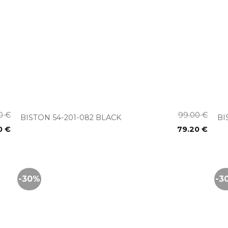
+
00
€
99.00
€
BISTON 54-201-082 BLACK
BI
0
€
79.20
€
-30%
-3