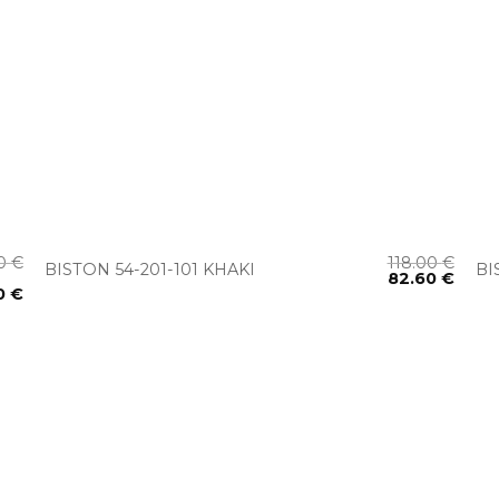
+
00
€
118.00
€
BISTON 54-201-101 KHAKI
BI
82.60
€
0
€