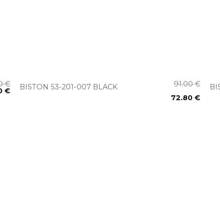
+
00
€
91.00
€
BISTON 53-201-007 BLACK
BI
0
€
72.80
€