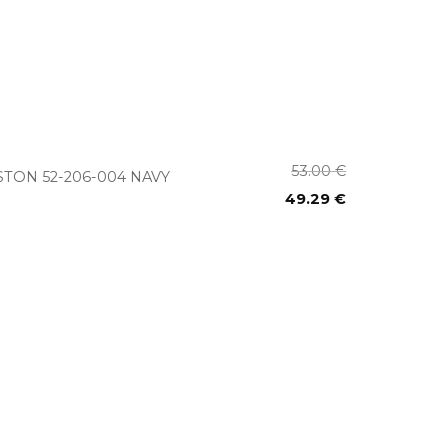
+
53.00
€
STON 52-206-004 NAVY
49.29
€