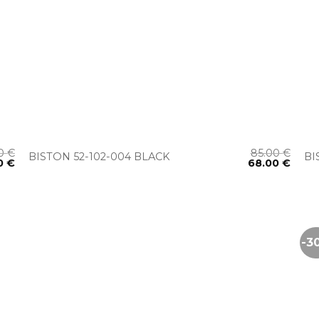
+
00
€
85.00
€
BISTON 52-102-004 BLACK
BI
00
€
68.00
€
-3