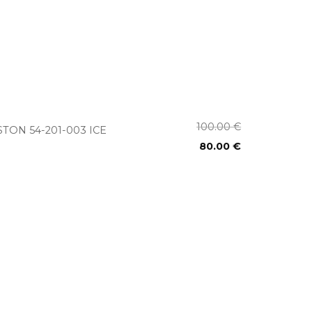
+
100.00
€
STON 54-201-003 ICE
80.00
€