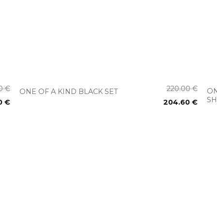
+
00
€
220.00
€
ON
ONE OF A KIND BLACK SET
SH
0
€
204.60
€