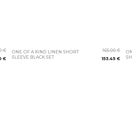
+
00
€
165.00
€
ONE OF A KIND LINEN SHORT
ON
SLEEVE BLACK SET
SH
0
€
153.45
€