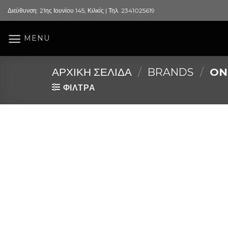
Skip
Διεύθυνση: 21ης Ιουνίου 145, Κιλκίς | Τηλ. 2341025619
to
content
MENU
ΑΡΧΙΚΉ ΣΕΛΊΔΑ
/
BRANDS
/
ONE
ΦΙΛΤΡΑ