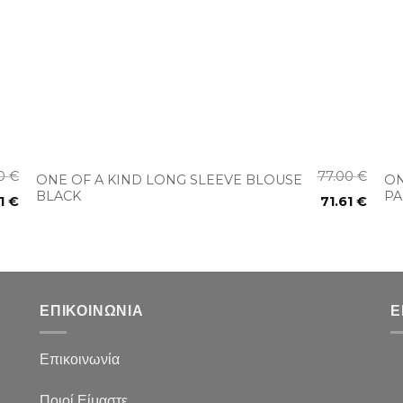
+
00
€
77.00
€
ONE OF A KIND LONG SLEEVE BLOUSE
ON
BLACK
PA
61
€
71.61
€
ΕΠΙΚΟΙΝΩΝΙΑ
Ε
Επικοινωνία
Ποιοί Είμαστε