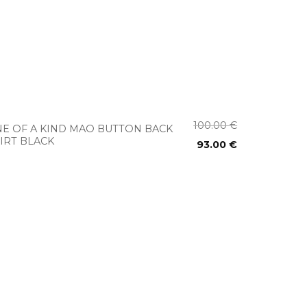
+
100.00
€
E OF A KIND MAO BUTTON BACK
IRT BLACK
93.00
€