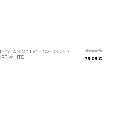
+
85.00
€
E OF A KIND LACE OVERSIZED
IRT WHITE
79.05
€