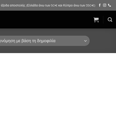
 έξοδα αποστολής (Ελλάδα άνω των 50€ και Κύπρο άνω των 350€)