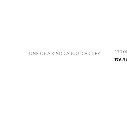
+
190.
ONE OF A KIND CARGO ICE GREY
176.7