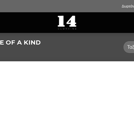
Δωρεάν
 OF A KIND