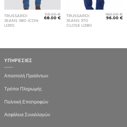
113.00
€
160.00
€
TRUSSARDI
TRUSSARDI
68.00
€
96.00
€
JEANS 380 ICON
JEANS 370
U290
CLOSE U280
ΥΠΗΡΕΣΙΕΣ
Αποστολή Προϊόντων
Τρόποι Πληρωμής
Πολιτική Επιστροφών
Ασφάλεια Συναλλαγών