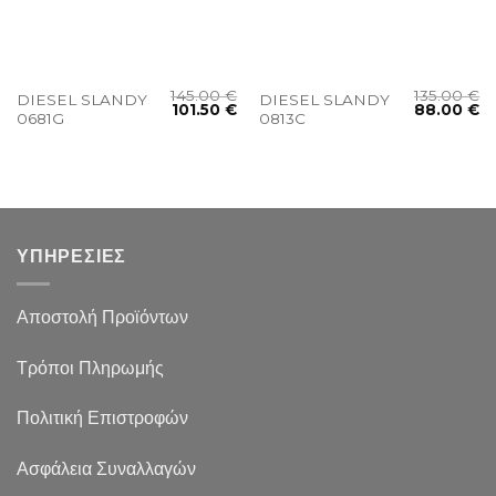
145.00
€
135.00
€
DIESEL SLANDY
DIESEL SLANDY
101.50
€
88.00
€
0681G
0813C
ΥΠΗΡΕΣΙΕΣ
Αποστολή Προϊόντων
Τρόποι Πληρωμής
Πολιτική Επιστροφών
Ασφάλεια Συναλλαγών