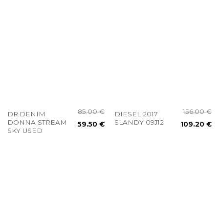
85.00
€
156.00
€
DR.DENIM
DIESEL 2017
DONNA STREAM
SLANDY 09J12
59.50
€
109.20
€
SKY USED