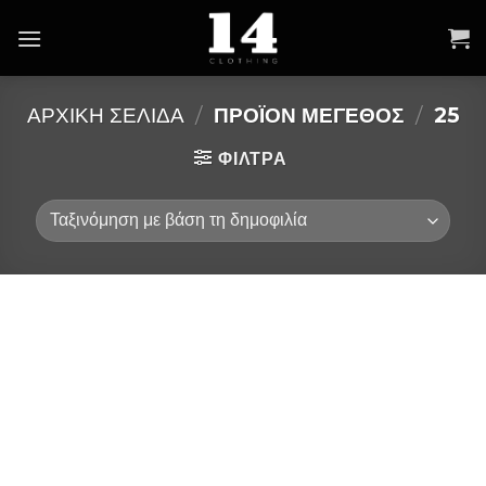
Skip
to
content
ΑΡΧΙΚΉ ΣΕΛΊΔΑ
/
ΠΡΟΪΌΝ ΜΕΓΕΘΟΣ
/
25
ΦΙΛΤΡΑ