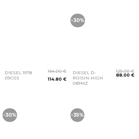
-30%
164.00
€
125.00
€
DIESEL 1978
DIESEL D-
88.00
€
09C03
ROISIN-HIGH
114.80
€
069MZ
-30%
-35%