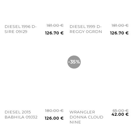
181.00
€
181.00
€
DIESEL 1996 D-
DIESEL 1999 D-
SIRE 09I29
REGGY 0GRDN
126.70
€
126.70
€
-35%
180.00
€
65.00
€
DIESEL 2015
WRANGLER
42.00
€
BABHILA 09J32
DONNA CLOUD
126.00
€
NINE