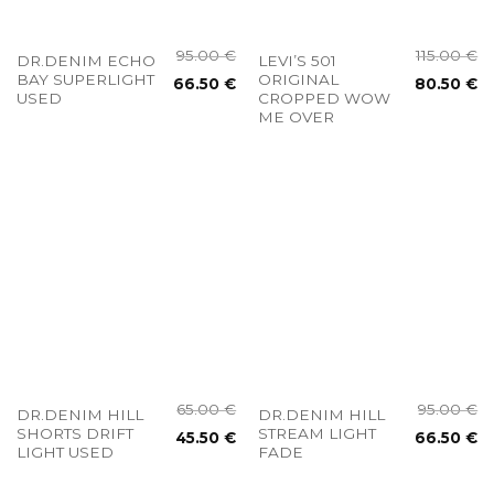
95.00
€
115.00
€
DR.DENIM ECHO
LEVI’S 501
BAY SUPERLIGHT
ORIGINAL
66.50
€
80.50
€
USED
CROPPED WOW
ME OVER
65.00
€
95.00
€
DR.DENIM HILL
DR.DENIM HILL
SHORTS DRIFT
STREAM LIGHT
45.50
€
66.50
€
LIGHT USED
FADE