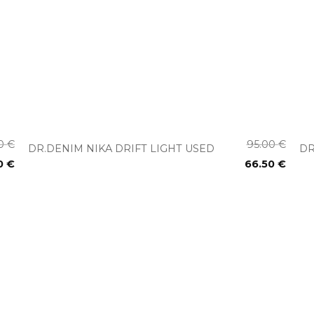
+
00
€
95.00
€
DR.DENIM NIKA DRIFT LIGHT USED
DR
0
€
66.50
€