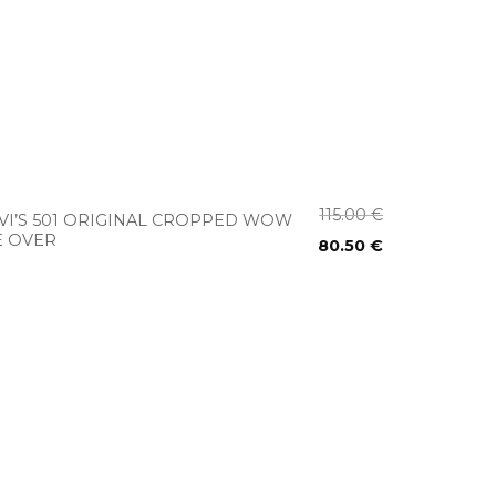
+
115.00
€
VI’S 501 ORIGINAL CROPPED WOW
 OVER
80.50
€