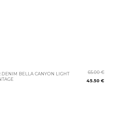
+
65.00
€
.DENIM BELLA CANYON LIGHT
NTAGE
45.50
€