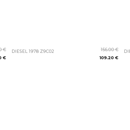
+
00
€
156.00
€
DIESEL 1978 Z9C02
DI
0
€
109.20
€