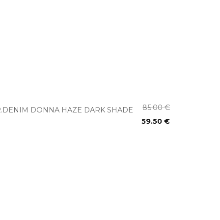
+
85.00
€
.DENIM DONNA HAZE DARK SHADE
59.50
€