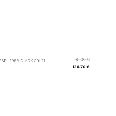
+
181.00
€
ESEL 1988 D-ARK 09L21
126.70
€