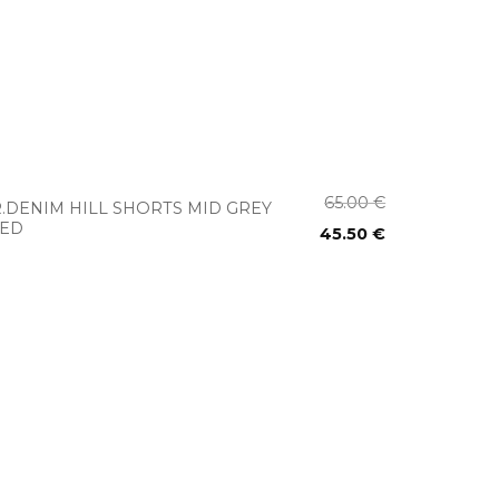
+
65.00
€
.DENIM HILL SHORTS MID GREY
SED
45.50
€