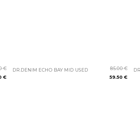
+
00
€
85.00
€
DR.DENIM ECHO BAY MID USED
DR
0
€
59.50
€