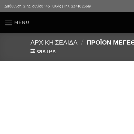
Skip
Διεύθυνση: 21ης Ιουνίου 145, Κιλκίς | Τηλ. 2341025619
to
content
MENU
ΑΡΧΙΚΉ ΣΕΛΊΔΑ
/
ΠΡΟΪΌΝ ΜΕΓΕ
ΦΙΛΤΡΑ