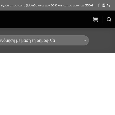
 έξοδα αποστολής (Ελλάδα άνω των 50€ και Κύπρο άνω των 350€)