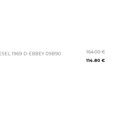
+
164.00
€
ESEL 1969 D-EBBEY 09B90
114.80
€