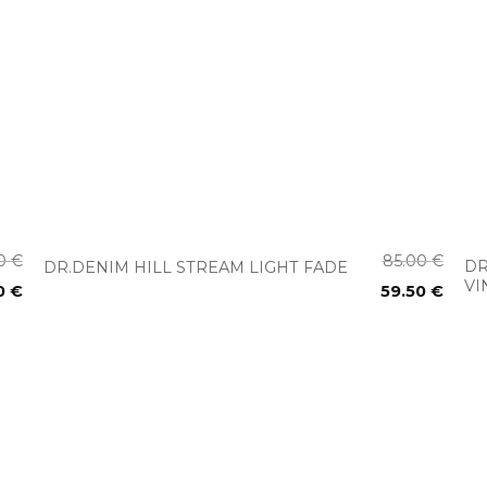
+
00
€
85.00
€
DR
DR.DENIM HILL STREAM LIGHT FADE
VI
0
€
59.50
€