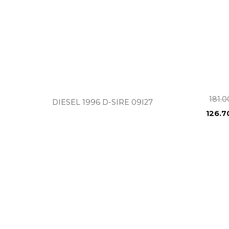
+
181.
DIESEL 1996 D-SIRE 09I27
126.7