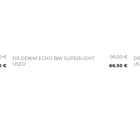
+
00
€
95.00
€
DR.DENIM ECHO BAY SUPERLIGHT
DR
USED
U
0
€
66.50
€