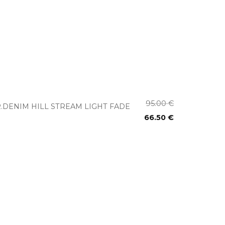
+
95.00
€
.DENIM HILL STREAM LIGHT FADE
66.50
€