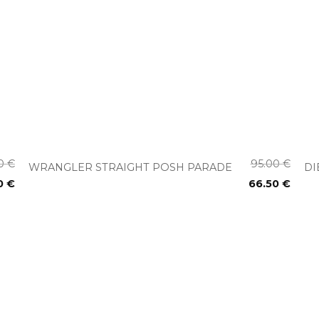
+
00
€
95.00
€
WRANGLER STRAIGHT POSH PARADE
DI
0
€
66.50
€