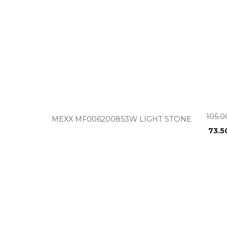
+
105.
MEXX MF006200853W LIGHT STONE
73.5