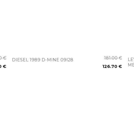
+
00
€
181.00
€
LE
DIESEL 1989 D-MINE 09I28
ME
0
€
126.70
€