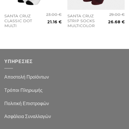
23.00
€
29.00
€
SANTA CRUZ
SANTA CRUZ
CLASSIC DOT
STRIP SOCKS
21.16
€
26.68
€
MULTI
MULTICOLOR
ΥΠΗΡΕΣΙΕΣ
Αποστολή Προϊόντων
Τρόποι Πληρωμής
Πολιτική Επιστροφών
Ασφάλεια Συναλλαγών